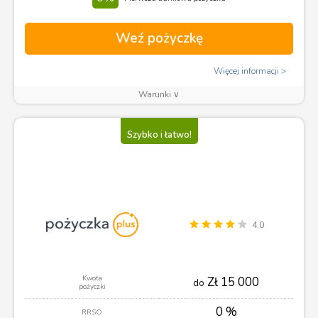
Weź pożyczkę
Więcej informacji
Warunki ∨
Szybko i łatwo!
4.0
Kwota
Zł 15 000
do
pożyczki
0 %
RRSO