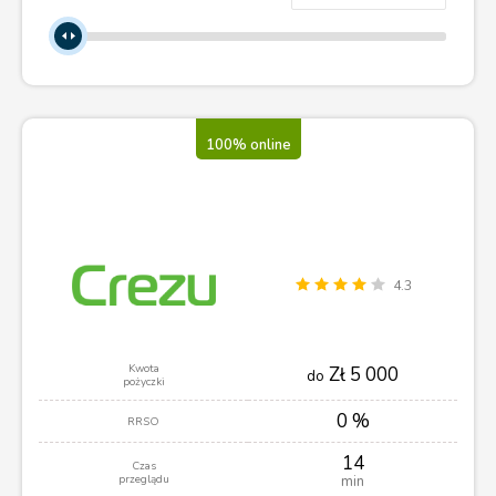
100% online
4.3
Kwota
Zł 5 000
do
pożyczki
0 %
RRSO
14
Czas
przeglądu
min