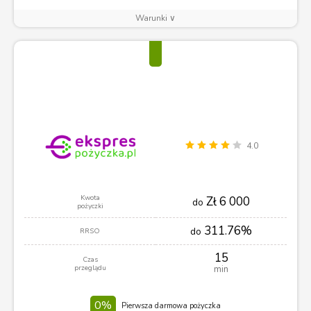
Warunki ∨
4.0
Kwota
Zł 6 000
do
pożyczki
311.76%
do
RRSO
15
Czas
przeglądu
min
0%
Pierwsza darmowa pożyczka