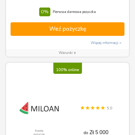
0%
Pierwsza darmowa pożyczka
Weź pożyczkę
Więcej informacji
Warunki ∨
100% online
5.0
Kwota
Zł 5 000
do
pożyczki