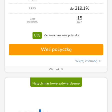
319.1%
do
RRSO
15
Czas
przeglądu
min
0%
Pierwsza darmowa pożyczka
Weź pożyczkę
Więcej informacji
Warunki ∨
Natychmiastowe zatwierdzenie