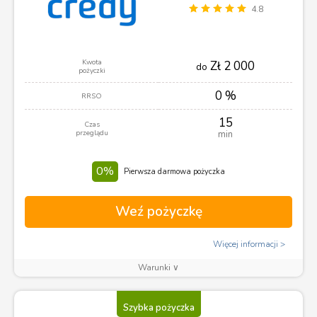
4.8
Kwota
Zł 2 000
do
pożyczki
0 %
RRSO
15
Czas
przeglądu
min
0%
Pierwsza darmowa pożyczka
Weź pożyczkę
Więcej informacji
Warunki ∨
Szybka pożyczka