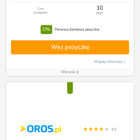
10
Czas
przeglądu
min
0%
Pierwsza darmowa pożyczka
Weź pożyczkę
Więcej informacji
Warunki ∨
4.0