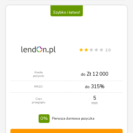
Szybko i łatwo!
2.0
Kwota
Zł 12 000
do
pożyczki
315%
do
RRSO
5
Czas
przeglądu
min
0%
Pierwsza darmowa pożyczka