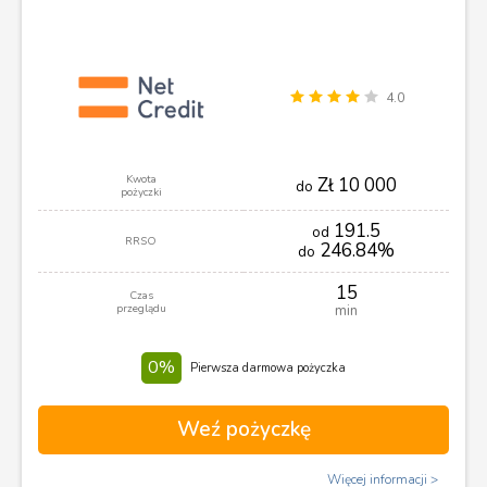
4.0
Kwota
Zł 10 000
do
pożyczki
191.5
od
RRSO
246.84%
do
15
Czas
przeglądu
min
0%
Pierwsza darmowa pożyczka
Weź pożyczkę
Więcej informacji