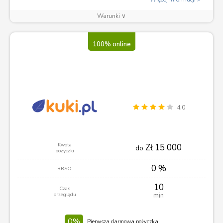
Warunki ∨
100% online
4.0
Kwota
Zł 15 000
do
pożyczki
0 %
RRSO
10
Czas
przeglądu
min
0%
Pierwsza darmowa pożyczka