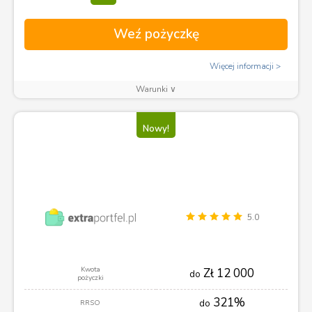
Weź pożyczkę
Więcej informacji
Warunki ∨
Nowy!
5.0
Kwota
Zł 12 000
do
pożyczki
321%
do
RRSO