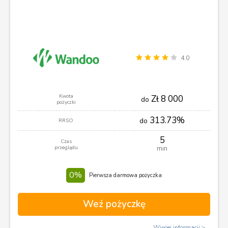
4.0
Kwota
Zł 8 000
do
pożyczki
313.73%
do
RRSO
5
Czas
przeglądu
min
0%
Pierwsza darmowa pożyczka
Weź pożyczkę
Więcej informacji