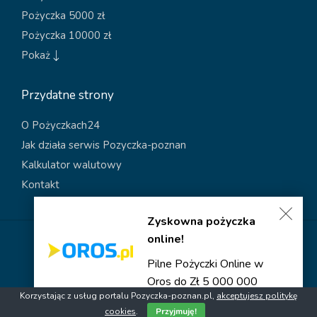
Pożyczka 5000 zł
Pożyczka 10000 zł
Pokaż
Przydatne strony
O Pożyczkach24
Jak działa serwis Pozyczka-poznan
Kalkulator walutowy
Kontakt
Zyskowna pożyczka
online!
Polityka dotycząca plików cookies
Polityka prywatności
Pilne Pożyczki Online w
Oros do
Zł 5 000 000
Copyright © 2026 Pozyczka-poznan
Korzystając z usług portalu Pozyczka-poznan.pl,
akceptujesz politykę
cookies
.
Przyjmuję!