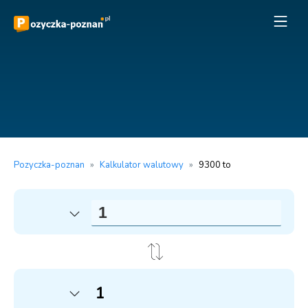
Pozyczka-poznan
»
Kalkulator walutowy
»
9300 to
1