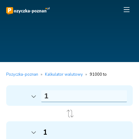
Pozyczka-poznan
»
Kalkulator walutowy
»
91000 to
1