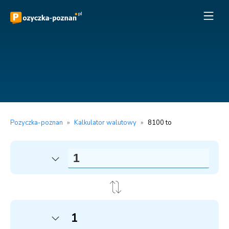
Pozyczka-poznan
»
Kalkulator walutowy
»
8100 to
1