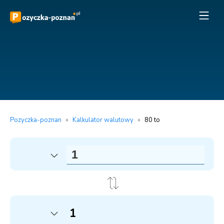
Pozyczka-poznan
»
Kalkulator walutowy
»
80 to
1