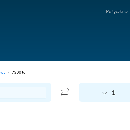
Pożyczki
owy
»
7900 to
1