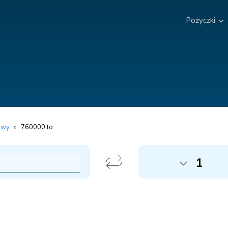
Pożyczki
owy
»
760000 to
1