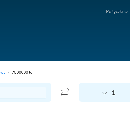
Pożyczki
owy
»
7500000 to
1