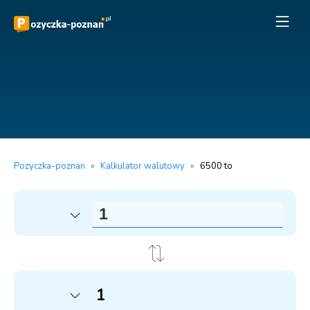
Pozyczka-poznan
»
Kalkulator walutowy
»
6500 to
1