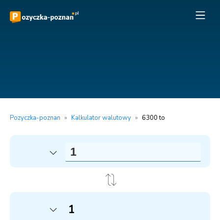
Pozyczka-poznan
»
Kalkulator walutowy
»
6300 to
1