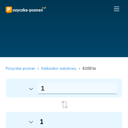
Pozyczka-poznan
»
Kalkulator walutowy
»
6100 to
1