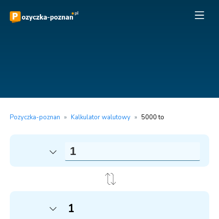
Pozyczka-poznan
»
Kalkulator walutowy
»
5000 to
1