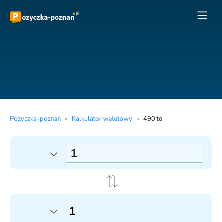
Pozyczka-poznan
»
Kalkulator walutowy
»
490 to
1