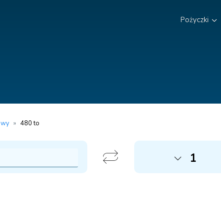
Pożyczki
owy
»
480 to
1