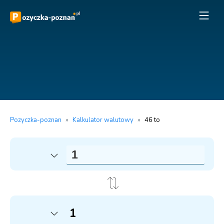
Pozyczka-poznan
»
Kalkulator walutowy
»
46 to
1