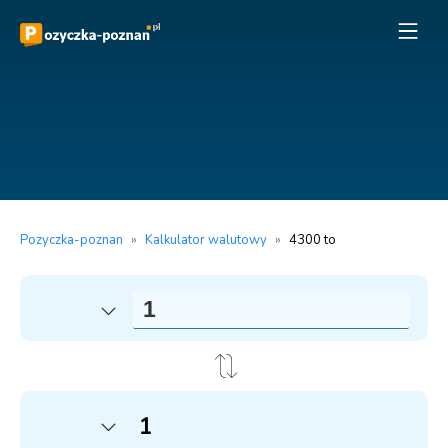
Pozyczka-poznan
»
Kalkulator walutowy
»
4300 to
1