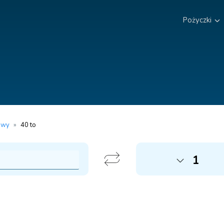
Pożyczki
owy
»
40 to
1