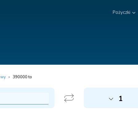
Pożyczki
owy
»
390000 to
1