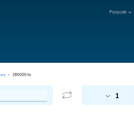
Pożyczki
owy
»
280000 to
1