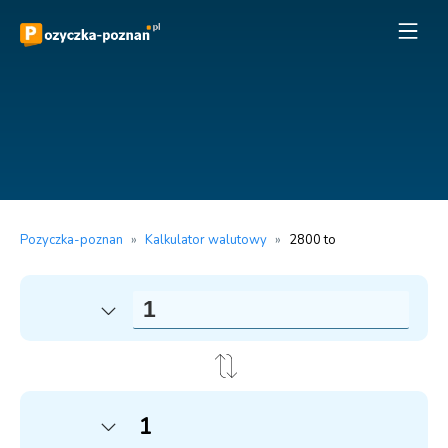
Pozyczka-poznan
»
Kalkulator walutowy
»
2800 to
1