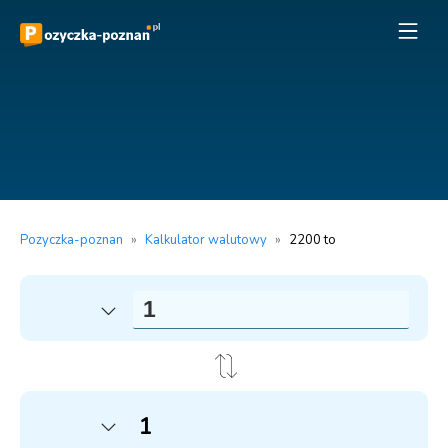
Pozyczka-poznan
»
Kalkulator walutowy
»
2200 to
1