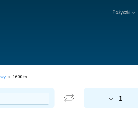
Pożyczki
owy
»
1600 to
1