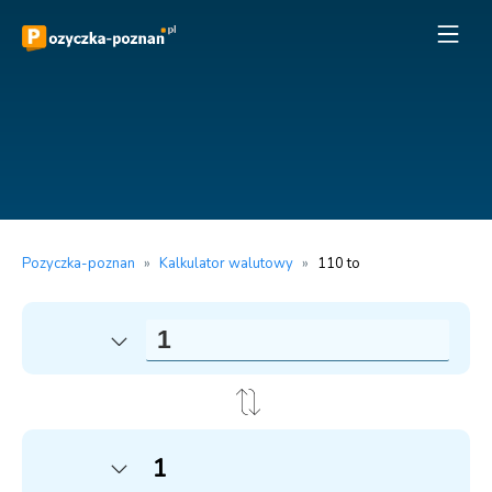
Pozyczka-poznan
»
Kalkulator walutowy
»
110 to
1