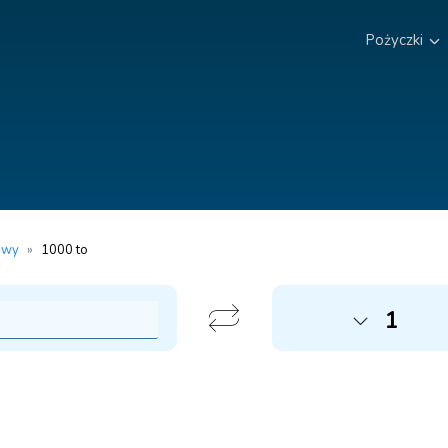
Pożyczki
owy
»
1000 to
1